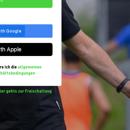
IN
r
ith Apple
re ich die
allgemeinen
chäftsbedingungen
ier gehts zur Freischaltung