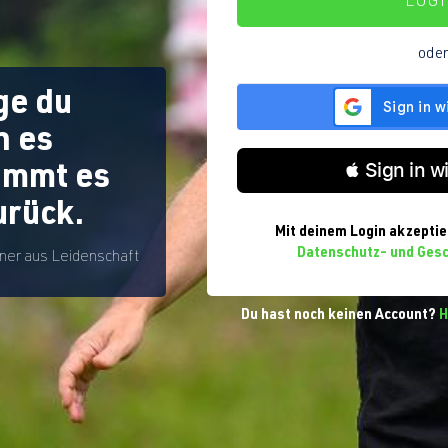
LOG
ode
ge du
n es
 Sign in w
kommt es
urück.
Mit deinem Login akzeptie
Datenschutz- und Ges
iner aus Leidenschaft
Du hast noch keinen Account?
H