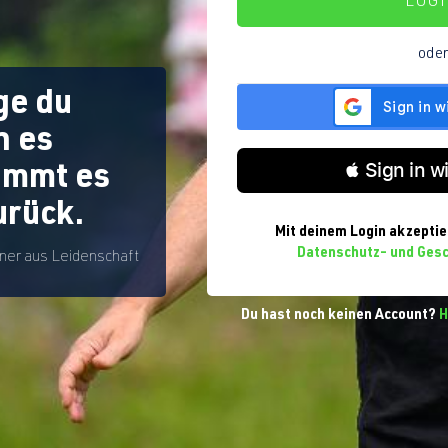
LOG
ode
ge du
n es
 Sign in w
kommt es
urück.
Mit deinem Login akzeptie
Datenschutz- und Ges
iner aus Leidenschaft
Du hast noch keinen Account?
H