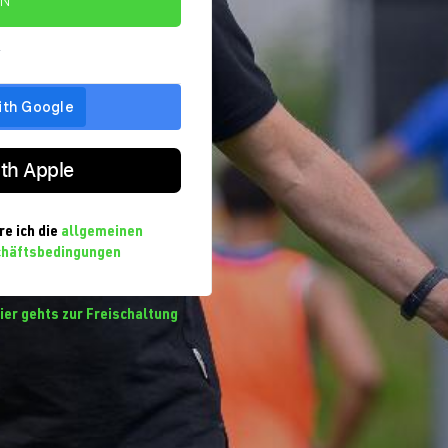
IN
r
ith Apple
re ich die
allgemeinen
chäftsbedingungen
ier gehts zur Freischaltung